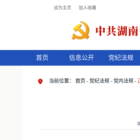
设为主页
加入收藏
首页
信息公开
党纪法规
领导机构
党内法规
监督曝光
执纪审查
廉润湖湘
资料库
工作程序
国家法律
信访举报
党纪政务处分
湖湘好家风
组织机构
纪法课堂
清风文苑
预
漫
当前位置：
首页
党纪法规
党内法规