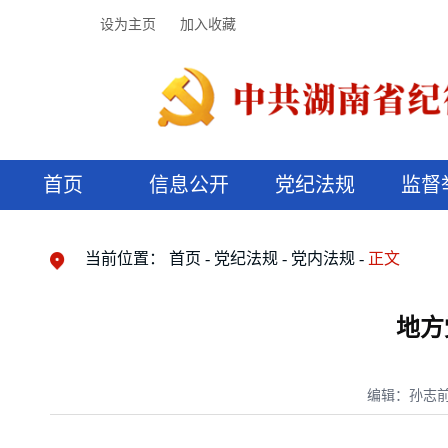
设为主页
加入收藏
首页
信息公开
党纪法规
监督
领导机构
党内法规
监督曝光
执纪审查
廉润湖湘
资料库
工作程序
国家法律
信访举报
党纪政务处分
湖湘好家风
组织机构
纪法课堂
清风文苑
预决算信
漫说纪法
当前位置：
首页
党纪法规
党内法规
正文
地方
编辑：孙志