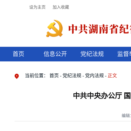
设为主页
加入收藏
首页
信息公开
党纪法规
监督
领导机构
党内法规
监督曝光
执纪审查
廉润湖湘
资料库
工作程序
国家法律
信访举报
党纪政务处分
湖湘好家风
组织机构
纪法课堂
清风文苑
预决算信
漫说纪法
当前位置：
首页
党纪法规
党内法规
正文
中共中央办公厅 
编辑