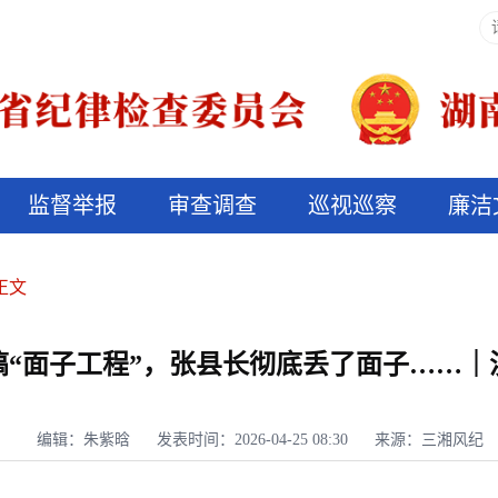
监督举报
审查调查
巡视巡察
廉洁
决算信息公开
说纪法
正文
搞“面子工程”，张县长彻底丢了面子……｜
编辑：朱紫晗
发表时间：2026-04-25 08:30
来源：三湘风纪