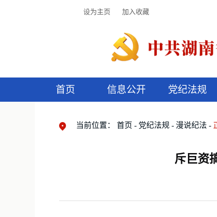
设为主页
加入收藏
首页
信息公开
党纪法规
领导机构
党内法规
监督曝光
执纪审查
廉润湖湘
资料库
工作程序
国家法律
信访举报
党纪政务处分
湖湘好家风
组织机构
纪法课堂
清风文苑
预
漫
当前位置：
首页
党纪法规
漫说纪法
斥巨资