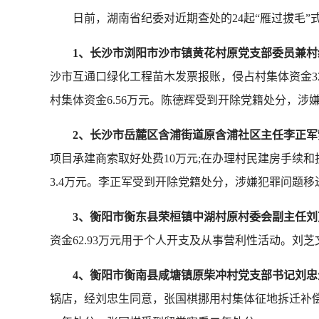
日前，湖南省纪委对近期查处的24起“雁过拔毛”
1、长沙市浏阳市沙市镇黄花村原党支部委员兼
沙市互通口绿化工程苗木发票报账，侵占村集体资金3
村集体资金6.56万元。陈德辉受到开除党籍处分，
2、长沙市岳麓区含浦街道原含浦社区主任李正
项目承建商索取好处费10万元;在办理村民建房手续和拆
3.4万元。李正军受到开除党籍处分，涉嫌犯罪问题
3、衡阳市衡东县荣桓镇中湖村原村委会副主任
资金62.93万元用于个人开支及从事营利性活动。
4、衡阳市衡南县咸塘镇原柴冲村党支部书记刘
锅店，经刘忠生同意，张国棋挪用村集体征地拆迁补偿