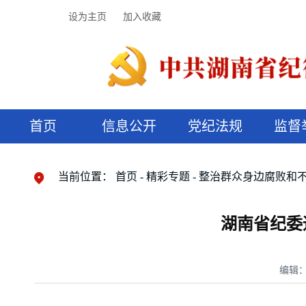
设为主页
加入收藏
首页
信息公开
党纪法规
监督
领导机构
党内法规
监督曝光
执纪审查
廉润湖湘
资料库
工作程序
国家法律
信访举报
党纪政务处分
湖湘好家风
组织机构
纪法课堂
清风文苑
预决算信
漫说纪法
当前位置：
首页
精彩专题
整治群众身边腐败和
湖南省纪委
编辑