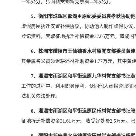
一年处分，张国棋受到留党察看二年处分。
5、衡阳市珠晖区酃湖乡原纪委委员袁孝秋协助
虚假房屋拆迁安置补偿协议，协助他人制作虚假协议，
登记资料，套取征地拆迁补偿资金37.65万元，造成
6、株洲市醴陵市王仙镇香水村原党支部委员黄建
其亲属名义冒领退耕还林补助资金1.77万元，其中黄
7、湘潭市雨湖区和平街道原九华村党支部书记
工作的过程中，利用职务便利，伙同他人虚报套取征地拆
法机关依法处理。
8、湘潭市雨湖区和平街道原民乐村党支部书记
征地拆迁补偿资金31.61万元，收受好处费2.5万
9、邵阳市新宁县水庙镇原官田村党支部书记杨