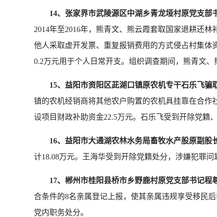
14、张家界市武陵源区中湖乡青龙垭村原党支
2014年至2016年，熊青文、熊云霞套取国家退耕还林
他人采取虚开发票、重复报销费用的方式侵占村集体资金
0.2万元用于个人日常开支。组织调查期间，熊青文
15、益阳市资阳区茈湖口镇原农机专干石乐飞骗
镇的农机经销商将其他农户购置的农机具挂靠在合作
设项目财政补助资金22.5万元。石乐飞受到开除党
16、益阳市大通湖农林水务局畜牧水产股原副股
计18.08万元。王海华受到开除党籍处分，涉嫌犯罪
17、郴州市桂阳县桥市乡野鹿村原党支部书记程
合条件的8名亲属登记上报，使其亲属违规享受移民后扶资
党内职务处分。