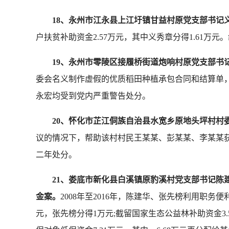
18、永州市江永县上江圩镇甘益村原党支部书记
户扶贫补助资金2.57万元，其中义秀章分得1.61
19、永州市零陵区接履桥街道炮响村原党支部书
委会名义制作虚假的优质稻田种植承包合同和结算单，
永宏均受到党内严重警告处分。
20、怀化市芷江侗族自治县水宽乡原地头坪村村
议的情况下，帮助该村村民王某某、彭某某、李某某获
二年处分。
21、娄底市新化县白溪镇原豹溪村党支部书记
金案。
2008年至2016年，陈建华、张先榜利用职务便
元，张先榜分得1万元;截留国家生态公益林补助资金3.5