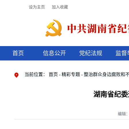
设为主页
加入收藏
首页
信息公开
党纪法规
监督
领导机构
党内法规
监督曝光
执纪审查
廉润湖湘
资料库
工作程序
国家法律
信访举报
党纪政务处分
湖湘好家风
组织机构
纪法课堂
清风文苑
预决算信
漫说纪法
当前位置：
首页
精彩专题
整治群众身边腐败和
湖南省纪委
编辑