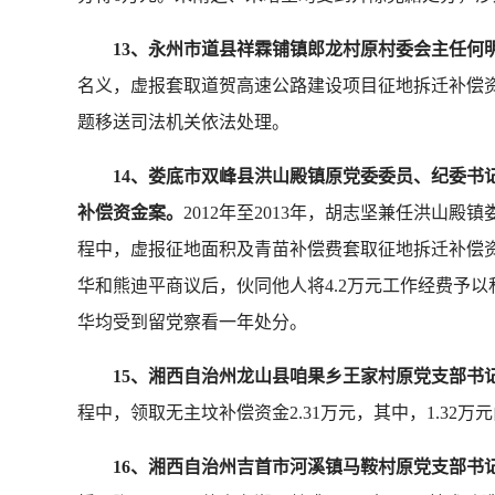
13、永州市道县祥霖铺镇郎龙村原村委会主任何
名义，虚报套取道贺高速公路建设项目征地拆迁补偿资金
题移送司法机关依法处理。
14、娄底市双峰县洪山殿镇原党委委员、纪委
补偿资金案。
2012年至2013年，胡志坚兼任洪
程中，虚报征地面积及青苗补偿费套取征地拆迁补偿资金
华和熊迪平商议后，伙同他人将4.2万元工作经费予
华均受到留党察看一年处分。
15、湘西自治州龙山县咱果乡王家村原党支部书
程中，领取无主坟补偿资金2.31万元，其中，1.32
16、湘西自治州吉首市河溪镇马鞍村原党支部书