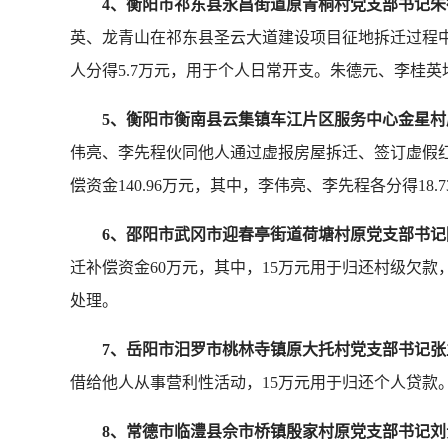
4、衡阳市祁东县永昌街道原青桐村党支部书记
英、龙青山在祁东县圣云大道建设项目征地拆迁过程中，
人分得5.7万元，用于个人日常开支。朱德元、李桂
5、衡阳市衡南县云集镇车江片区服务中心金星
伟亮、李先程伙同他人通过虚报房屋拆迁、签订虚假
偿资金140.96万元，其中，李伟亮、李先程各分得
6、邵阳市武冈市迎春亭街道荷塘村原党支部书
迁补偿资金60万元，其中，15万元用于归还村级欠
处理。
7、岳阳市汨罗市桃林寺镇原大托村党支部书记张
借给他人从事营利性活动，15万元用于归还个人贷款
8、常德市临澧县佘市桥镇殷家村原党支部书记