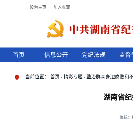
设为主页
加入收藏
首页
信息公开
党纪法规
监督
领导机构
党内法规
监督曝光
执纪审查
廉润湖湘
资料库
工作程序
国家法律
信访举报
党纪政务处分
湖湘好家风
组织机构
纪法课堂
清风文苑
预决算信
漫说纪法
当前位置：
首页
精彩专题
整治群众身边腐败和
湖南省纪
编辑：