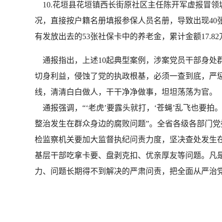
10.花垣县花垣镇西长街原社区主任陈开军虚报冒领
况，直接按户籍名册填报参保人员名册，导致出现40张社
有发放出去的53张社保卡中的养老金，累计金额17.
通报指出，上述10起典型案例，涉案党员干部身处
切身利益，侵蚀了党的执政根基，必须一查到底，严惩
线，清清白白做人，干干净净做事，坦坦荡荡为官。
通报强调，“‘老虎’要露头就打，‘苍蝇’乱飞也要
整治发生在群众身边的腐败问题”。全省各级各部门
检监察机关要加大监督执纪问责力度，坚决查处发生在
基层干部吃拿卡要、盘剥克扣、优亲厚友等问题。凡
力、问题长期得不到解决的严肃问责，把全面从严治党