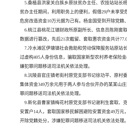
5.桑植县洪家关白族乡原扶贫办主任、农技站站长杨金
贫办主任期间，利用职务上的便利，假借29户未享受
危房改造资金10万元据为己有。杨金国受到开除党籍
6.桃江县桃花江镇财政所原副所长、信息员陈刚套取惠
数据进行篡改，先后21次截留、套取惠农资金共计77
7.冷水滩区伊塘镇社会救助和劳动保障服务站原站长曾
过虚构405人身份信息，骗取国家新型农村养老保险金
嫌犯罪问题移送司法机关依法处理。
8.沅陵县官庄镇老街村原党支部书记徐功平、原村委会
集体资金349万余元用于两人参与合伙开办的某某山
罪问题移送司法机关依法处理。
9.新化县曹家镇梅花村原党支部书记谢利生套取、克扣
安置户14人，套取国家移民解困避险安置资金49万元
开除党籍处分，涉嫌犯罪问题移送司法机关依法处理