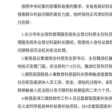
按照中央纪委的部署和省委的要求，全省各级纪检监
侵害群众利益问题的查处力度，始终保持正风肃纪的
分别是：
1.长沙市失业保险管理服务局失业登记科原主任科员魏
理服务局失业登记科副科长期间，假借他人身份证套取
问题移送司法机关依法处理。
2.衡南县云集镇保合村原党支部书记、主任魏读红骗取
地拆迁安置门面，非法获利77.8万元。魏读红受到
3.湘阴县国税局人事教育科原副科长熊艳敏虚报套取财
位在职及离退休人员工资、奖金、津贴的过程中，采取虚增
熊艳敏被人民法院以贪污罪判处有期徒刑二年六个月，
4.桃源县漳江镇财政所工作人员吕磊套取国家补贴资金
名义虚列早稻良种补贴等补贴项目，分6次套取国家补