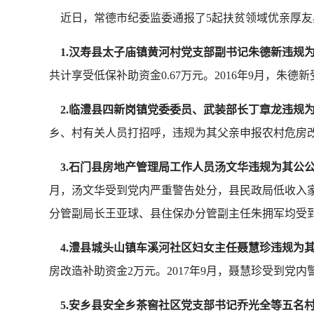
近日，常德市纪委监委通报了5起扶贫领域优亲厚友
1.汉寿县太子庙镇黄河村党支部副书记朱德新违规
共计享受低保补助资金0.67万元。2016年9月，朱
2.临澧县四新岗镇党委委员、武装部长丁章龙违规
乡、村有关人员打招呼，违规为其父亲申报农村危房改造
3.石门县房地产管理局工作人员汤文华违规为其公
月，汤文华受到党内严重警告处分，县民政局低收入
分管副局长王亚球、县住保办分管副主任朱拥军均受
4.澧县城头山镇车溪河社区妇女主任聂慧珍违规为
房改造补助资金2万元。2017年9月，聂慧珍受到党
5.安乡县安全乡茶窖社区党支部书记乔光全等五名