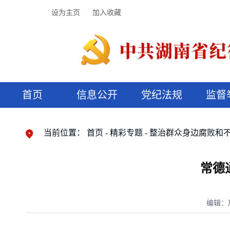
设为主页
加入收藏
首页
信息公开
党纪法规
监督
领导机构
党内法规
监督曝光
执纪审查
廉润湖湘
资料库
工作程序
国家法律
信访举报
党纪政务处分
湖湘好家风
组织机构
纪法课堂
清风文苑
预决算信
漫说纪法
当前位置：
首页
精彩专题
整治群众身边腐败和
常德
编辑：