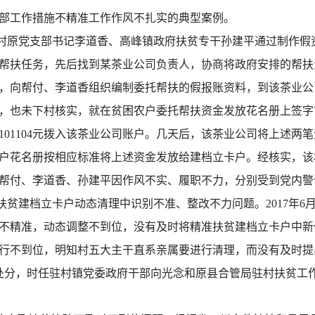
部工作措施不精准工作作风不扎实的典型案例。
村原党支部书记李道香、高峰镇政府扶贫专干孙建平通过制作假
户的帮扶任务，先后找到某茶业公司负责人，协商将政府安排的帮
，向帮付、李道香组织编制委托帮扶的假报账资料，到该茶业公
，也未下村核实，就在贫困农户委托帮扶资金发放花名册上签字
资金101104元拨入该茶业公司账户。几天后，该茶业公司将上述
户花名册按相应标准将上述资金发放给建档立卡户。经核实，该
帮付、李道香、孙建平因作风不实、履职不力，分别受到党内警
贫建档立卡户动态清理中识别不准、整改不力问题。2017年6月
不精准，动态调整不到位，没有及时将精准扶贫建档立卡户中新
行不到位，明知村五大主干直系亲属要进行清理，而没有及时提
告处分，时任驻村镇党委政府干部向光念和原县合管局驻村扶贫工