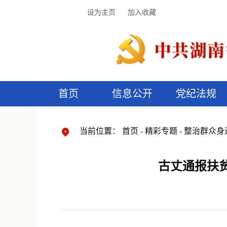
设为主页
加入收藏
首页
信息公开
党纪法规
领导机构
党内法规
监督曝光
执纪审查
廉润湖湘
资料库
工作程序
国家法律
信访举报
党纪政务处分
湖湘好家风
组织机构
纪法课堂
清风文苑
预
漫
当前位置：
首页
精彩专题
整治群众身
古丈通报扶