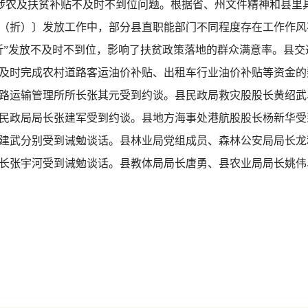
放涉农及扶贫补贴不及时不到位问题。根据省、州文件精神和县里
（折）〕发放工作中，部分县直职能部门不同程度存在工作作风
折”发放不及时不到位，影响了扶贫政策落地的群众满意率。县
及时完成农村道路客运油价补贴、出租车行业油价补贴等资金的
路运输管理所所长张其元受到约谈。县民政局救灾股股长黄绍武
民政局局长张建军受到约谈。县地方海事处港航股股长杨新华受
建武分别受到诫勉谈话。县林业局党组成员、森林公安局局长龙
长张宇河受到诫勉谈话。县教体局局长唐勇、县农业局局长姚伟