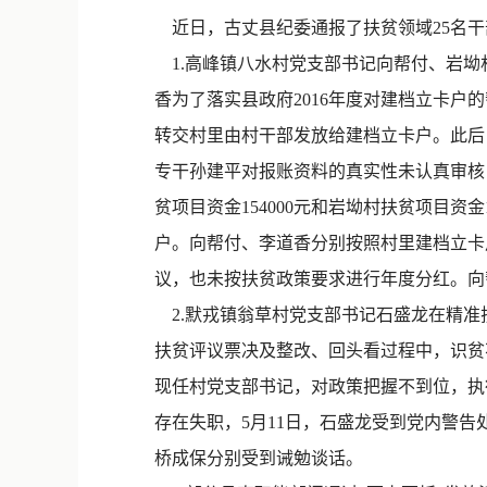
近日，古丈县纪委通报了扶贫领域25名干
1.高峰镇八水村党支部书记向帮付、岩坳
香为了落实县政府2016年度对建档立卡
转交村里由村干部发放给建档立卡户。此后
专干孙建平对报账资料的真实性未认真审核
贫项目资金154000元和岩坳村扶贫项目
户。向帮付、李道香分别按照村里建档立卡
议，也未按扶贫政策要求进行年度分红。向
2.默戎镇翁草村党支部书记石盛龙在精准扶
扶贫评议票决及整改、回头看过程中，识贫
现任村党支部书记，对政策把握不到位，执
存在失职，5月11日，石盛龙受到党内警
桥成保分别受到诫勉谈话。