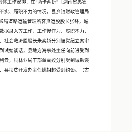
具体工作安排，在“两卡两折”〔湖南省惠农
不实、履职不力的情况，县乡镇财政管理局
交通局道路运输管理所客货运股股长张锋，城
数据录入等工作，工作慢作为、履职不力，
、社会救济股股长朱奕娇分别被党纪立案审
到诫勉谈话，县地方海事处主任向前进受到
利云，县林业局干部董雪姣分别受到诫勉谈
、县扶贫开发办主任姚祖超受到约谈。（古