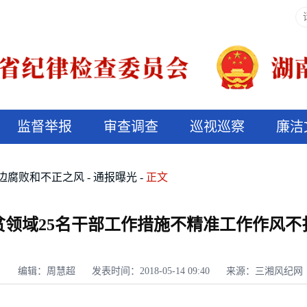
监督举报
审查调查
巡视巡察
廉洁
决算信息公开
说纪法
边腐败和不正之风
通报曝光
正文
贫领域25名干部工作措施不精准工作作风不
编辑：周慧超
发表时间：2018-05-14 09:40
来源：三湘风纪网