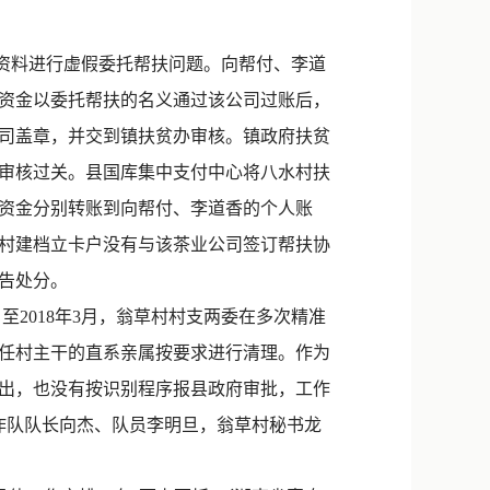
新浪微博
QQ
资料进行虚假委托帮扶问题。向帮付、李道
扶资金以委托帮扶的名义通过该公司过账后，
微信
司盖章，并交到镇扶贫办审核。镇政府扶贫
审核过关。县国库集中支付中心将八水村扶
两笔资金分别转账到向帮付、李道香的个人账
村建档立卡户没有与该茶业公司签订帮扶协
告处分。
至2018年3月，翁草村村支两委在多次精准
任村主干的直系亲属按要求进行清理。作为
出，也没有按识别程序报县政府审批，工作
作队队长向杰、队员李明旦，翁草村秘书龙