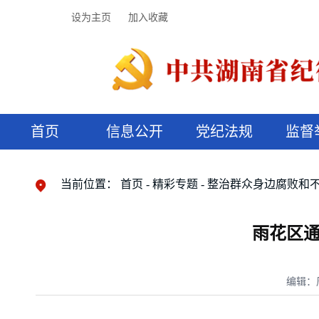
设为主页
加入收藏
首页
信息公开
党纪法规
监督
领导机构
党内法规
监督曝光
执纪审查
廉润湖湘
资料库
工作程序
国家法律
信访举报
党纪政务处分
湖湘好家风
组织机构
纪法课堂
清风文苑
预决算信
漫说纪法
当前位置：
首页
精彩专题
整治群众身边腐败和
雨花区通
编辑：