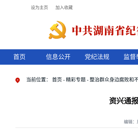
设为主页
加入收藏
首页
信息公开
党纪法规
监督
领导机构
党内法规
监督曝光
执纪审查
廉润湖湘
资料库
工作程序
国家法律
信访举报
党纪政务处分
湖湘好家风
组织机构
纪法课堂
清风文苑
预决算信
漫说纪法
当前位置：
首页
精彩专题
整治群众身边腐败和
资兴通报
编辑：