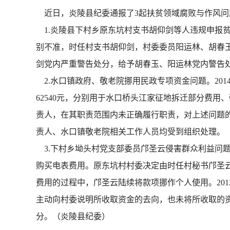
近日，炎陵县纪委通报了3起扶贫领域腐败与作风问
1.炎陵县下村乡原东坑村支书胡仰剑等人违规申报贫
别不准，时任村支书胡仰剑，村委委员阳运林、胡春玉
剑党内严重警告处分，给予胡春玉、阳运林党内警告
2.水口镇政府、敬老院挪用民政专项资金问题。201
62540元，分别用于水口桥头江家征地拆迁部分费
责人，在其职责范围内未正确履行职责，对上述问题的
责人、水口镇敬老院相关工作人员均受到组织处理。
3.下村乡坳头村党支部委员邝圣云侵害群众利益问题。
购买电表费用。原东坑村村委决定由时任村秘书邝圣云
费用的过程中，邝圣云陆续将款项挪作个人使用。20
主动向村委说明所收取资金的去向，也未将所收取的资
分。（炎陵县纪委）