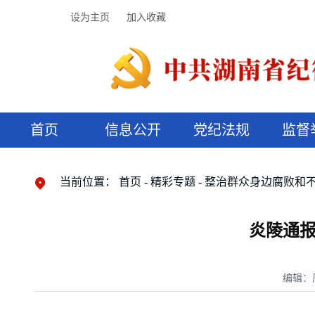
设为主页
加入收藏
首页
信息公开
党纪法规
监督
领导机构
党内法规
监督曝光
执纪审查
廉润湖湘
资料库
工作程序
国家法律
信访举报
党纪政务处分
湖湘好家风
组织机构
纪法课堂
清风文苑
预决算信
漫说纪法
当前位置：
首页
精彩专题
整治群众身边腐败和
炎陵通报
编辑：