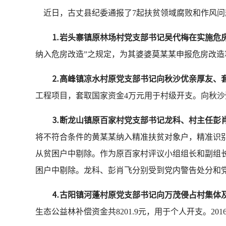
近日，古丈县纪委通报了7起扶贫领域腐败和作风问
⒈岩头寨镇原林场村党支部书记吴代梅在实施危
纳入危房改造”之规定，为其婆婆莫某某申报危房改造
⒉高峰镇凉水村原党支部书记向秋沙优亲厚友、
工程项目，套取国家资金4万元用于村级开支。向秋
⒊断龙山镇原百家村党支部书记龙科、村主任彭
将不符合条件的黄某某纳入精准扶贫对象户，精准识别
从贫困户中剔除。作为原百家村评议小组组长和副组
困户中剔除。龙科、彭肖飞分别受到党内警告处分和
⒋古阳镇河蓬村原党支部书记向万茂侵占村集体
生态公益林补偿资金共8201.9元，用于个人开支。2