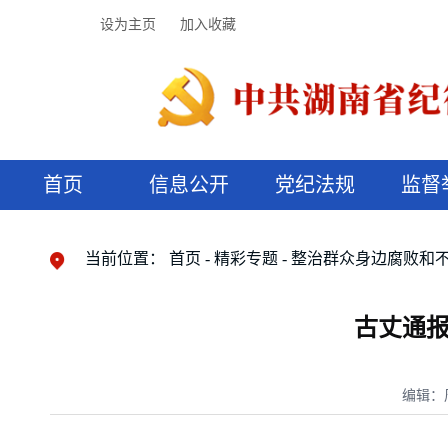
设为主页
加入收藏
首页
信息公开
党纪法规
监督
领导机构
党内法规
监督曝光
执纪审查
廉润湖湘
资料库
工作程序
国家法律
信访举报
党纪政务处分
湖湘好家风
组织机构
纪法课堂
清风文苑
预决算信
漫说纪法
当前位置：
首页
精彩专题
整治群众身边腐败和
古丈通报
编辑：