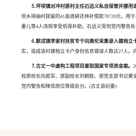
⒌坪坝镇对冲村原村主任石远义私自保管并挪用
坝乡排抽村提留的41亩退耕还林补偿款78720元，用
妻儿等4人违规享受低保补助。石远义受到党内警告处分
⒍默戎镇李家村扶贫专干向高伦采集录入建档立
实，造成该村建档立卡户身份信息错误人数达27人。
⒎古丈一中虚构工程项目套取国家专项资金案。
校原校长向庭军、原副校长刘朝胜、原党支部书记黄
党内警告和降低岗位等级处分。(古丈县纪委)