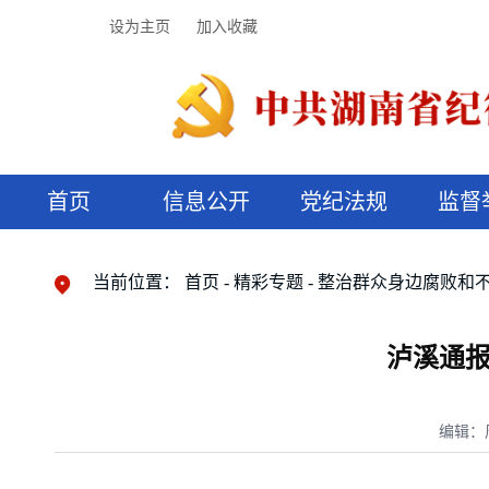
设为主页
加入收藏
首页
信息公开
党纪法规
监督
领导机构
党内法规
监督曝光
执纪审查
廉润湖湘
资料库
工作程序
国家法律
信访举报
党纪政务处分
湖湘好家风
组织机构
纪法课堂
清风文苑
预决算信
漫说纪法
当前位置：
首页
精彩专题
整治群众身边腐败和
泸溪通报
编辑：