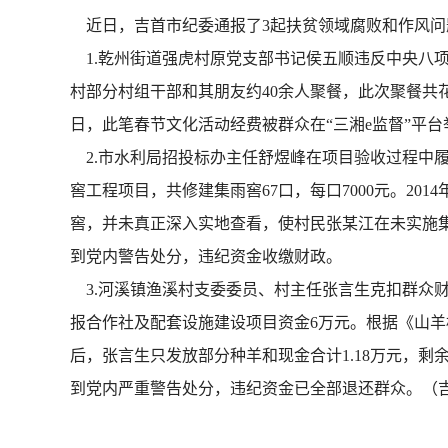
近日，吉首市纪委通报了3起扶贫领域腐败和作风问
1.乾州街道强虎村原党支部书记侯五顺违反中央八项
村部分村组干部和其朋友约40余人聚餐，此次聚餐共花费
日，此笔春节文化活动经费被群众在“三湘e监督”平台
2.市水利局招投标办主任舒煜峰在项目验收过程中履
窖工程项目，共修建集雨窖67口，每口7000元。2
窖，并未真正深入实地查看，使村民张某江在未实施集雨
到党内警告处分，违纪资金收缴财政。
3.河溪镇渔溪村支委委员、村主任张言生克扣群众财
报合作社及配套设施建设项目资金6万元。根据《山
后，张言生只发放部分种羊和现金合计1.18万元，剩余
到党内严重警告处分，违纪资金已全部退还群众。（