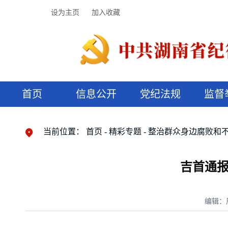
设为主页
加入收藏
首页
信息公开
党纪法规
监督
领导机构
党内法规
监督曝光
执纪审查
廉润湖湘
资料库
工作程序
国家法律
信访举报
党纪政务处分
湖湘好家风
组织机构
纪法课堂
清风文苑
预决算信
漫说纪法
当前位置：
首页
精彩专题
整治群众身边腐败和
吉首通报
编辑：