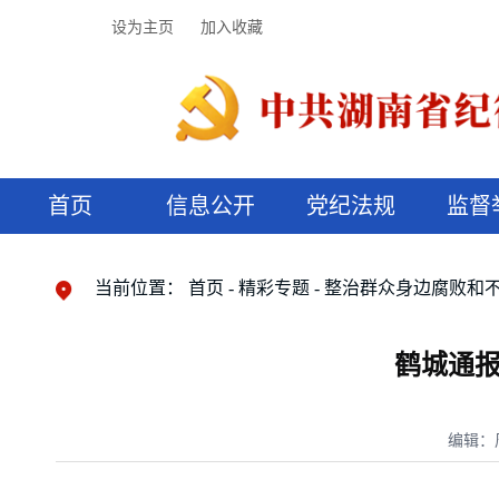
设为主页
加入收藏
首页
信息公开
党纪法规
监督
领导机构
党内法规
监督曝光
执纪审查
廉润湖湘
资料库
工作程序
国家法律
信访举报
党纪政务处分
湖湘好家风
组织机构
纪法课堂
清风文苑
预决算信
漫说纪法
当前位置：
首页
精彩专题
整治群众身边腐败和
鹤城通报
编辑：