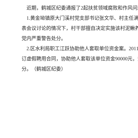
近期，鹤城区纪委通报了2起扶贫领域腐败和作风问
1.黄金坳镇原大门溪村党支部书记张文华、村主任满
表会议讨论的情况下，村干部擅自决定实施该村泥鳅养
党内严重警告处分。
2.区水利局职工江跃协助他人套取单位资金案。201
订虚假聘用合同，协助他人套取该单位资金90000元，江
分。（鹤城区纪委）