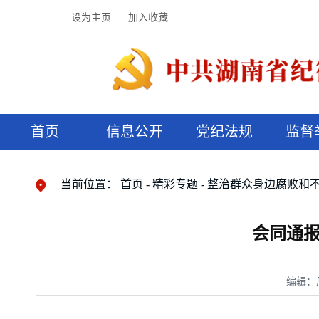
设为主页
加入收藏
首页
信息公开
党纪法规
监督
领导机构
党内法规
监督曝光
执纪审查
廉润湖湘
资料库
工作程序
国家法律
信访举报
党纪政务处分
湖湘好家风
组织机构
纪法课堂
清风文苑
预决算信
漫说纪法
当前位置：
首页
精彩专题
整治群众身边腐败和
会同通报
编辑：