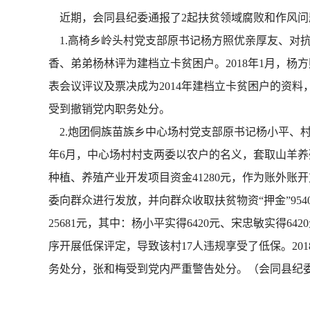
近期，会同县纪委通报了2起扶贫领域腐败和作风问
1.高椅乡岭头村党支部原书记杨方照优亲厚友、对抗
香、弟弟杨林评为建档立卡贫困户。2018年1月，杨
表会议评议及票决成为2014年建档立卡贫困户的资料
受到撤销党内职务处分。
2.炮团侗族苗族乡中心场村党支部原书记杨小平、村
年6月，中心场村村支两委以农户的名义，套取山羊养殖
种植、养殖产业开发项目资金41280元，作为账外账
委向群众进行发放，并向群众收取扶贫物资“押金”9540
25681元，其中：杨小平实得6420元、宋忠敏实得64
序开展低保评定，导致该村17人违规享受了低保。20
务处分，张和梅受到党内严重警告处分。（会同县纪