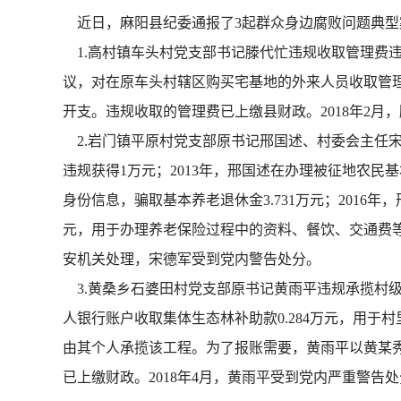
近日，麻阳县纪委通报了3起群众身边腐败问题典型
1.高村镇车头村党支部书记滕代忙违规收取管理费违纪
议，对在原车头村辖区购买宅基地的外来人员收取管理
开支。违规收取的管理费已上缴县财政。2018年2
2.岩门镇平原村党支部原书记邢国述、村委会主任宋德
违规获得1万元；2013年，邢国述在办理被征地农
身份信息，骗取基本养老退休金3.731万元；2016
元，用于办理养老保险过程中的资料、餐饮、交通费等开
安机关处理，宋德军受到党内警告处分。
3.黄桑乡石婆田村党支部原书记黄雨平违规承揽村级工
人银行账户收取集体生态林补助款0.284万元，用于
由其个人承揽该工程。为了报账需要，黄雨平以黄某秀名
已上缴财政。2018年4月，黄雨平受到党内严重警