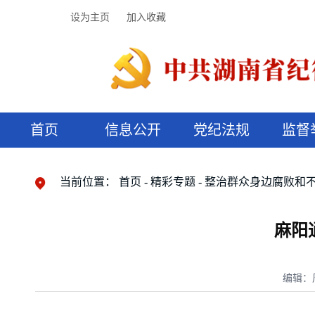
设为主页
加入收藏
首页
信息公开
党纪法规
监督
领导机构
党内法规
监督曝光
执纪审查
廉润湖湘
资料库
工作程序
国家法律
信访举报
党纪政务处分
湖湘好家风
组织机构
纪法课堂
清风文苑
预决算信
漫说纪法
当前位置：
首页
精彩专题
整治群众身边腐败和
麻阳
编辑：