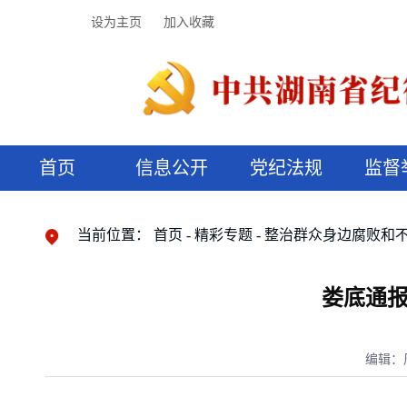
设为主页
加入收藏
首页
信息公开
党纪法规
监督
领导机构
党内法规
监督曝光
执纪审查
廉润湖湘
资料库
工作程序
国家法律
信访举报
党纪政务处分
湖湘好家风
组织机构
纪法课堂
清风文苑
预决算信
漫说纪法
当前位置：
首页
精彩专题
整治群众身边腐败和
娄底通报
编辑：