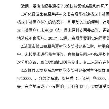
近期，娄底市纪委通报了3起扶贫领域腐败和作风问
1.新化县游家镇原芦茅村文书袁斌华在建档立卡贫困
档立卡贫困户标准的情况下，利用职务上的便利，违规
立卡贫困户）未主动申请，且未经村支两委商议、评
地造成不良影响。2017年12月，袁斌华受到党内严重
2.涟源市伏口镇原芭蕉村党支部书记龚仁财、村委会
中，未按要求进行民主评议，直接将贫困户指标平均摊派
次分配商议，龚仁财知情却没有制止。其二人还存在其
3.双峰县印塘乡东风村原党支部书记兼村主任贺群清
金10000元，分给贺海清、贺昌秀（五保户）各500
失，在当地造成了不良影响。2017年12月，贺群清