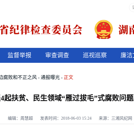
监督举报
审查调查
巡视巡察
廉洁
决算信息公开
说纪法
边腐败和不正之风
通报曝光
正文
4起扶贫、民生领域“雁过拔毛”式腐败问
编辑：周慧超
发表时间：2018-06-03 15:24
来源：三湘风纪网