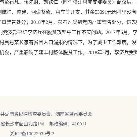
与彭石凡、伍先财、刘铁仁（时任横江村党支部委员）商议后，
旅游规划航拍、整建、河道整修、租车等开支，其余53091元因村里
党内严重警告处分；2018年2月，彭石凡受到党内严重警告处分，
党支部书记李济兵在脱贫攻坚中工作不实问题。2017年6月，
村民易某长家有贫困人口漏报的情况下，为了减少工作难度，没
机会，严重影响了建丰村整体脱贫工作。2018年2月，李济兵受
中共湖南省纪律检查委员会、湖南省监察委员会
省长沙市韶山北路1号 邮政编码：410011
湘ICP备10022939号-2