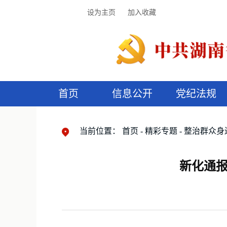
设为主页
加入收藏
首页
信息公开
党纪法规
领导机构
党内法规
监督曝光
执纪审查
廉润湖湘
资料库
工作程序
国家法律
信访举报
党纪政务处分
湖湘好家风
组织机构
纪法课堂
清风文苑
预
漫
当前位置：
首页
精彩专题
整治群众身
新化通报