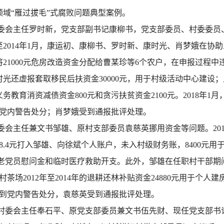
域“雁过拔毛”式腐败问题典型案例。
委会主任罗时新，党支部副书记康柳书，党支部委员、村委委员
月至2014年1月，康运初、康柳书、罗时新、康时光、肖梦娥在
21000元危房改造资金分配给曹某珍等6个农户，在申报过程中违
时光还虚报套取移民后扶资金30000元，用于村级活动中心建设；此
义务教育消资减债资金800元和贪污扶贫资金2100元。2018年
党内警告处分；肖梦娥受到通报批评处理。
会主任兼文书邹雄、原村支部委员袁慈英挪用资金等问题。2012
8.4元打入邹雄、向徐斌个人账户，未入村级财务账，8400元用
部分老党员慰问金和临时医疗救助开支。此外，邹雄在任职村干部
2012年至2014年的退耕还林补贴资金24880元用于个人建房，
到党内警告处分，袁慈英受到通报批评处理。
委会主任奉石平、原党支部委员兼文书伍先财、现任党支部书记刘铁