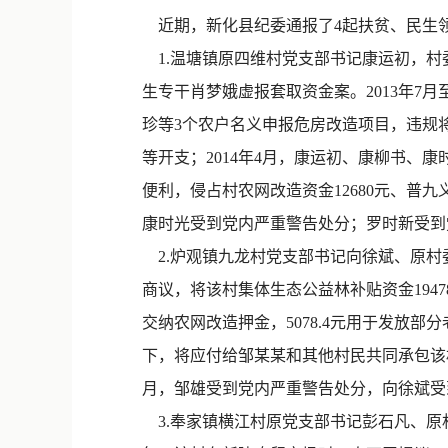
近期，新化县纪委通报了4起扶贫、民生领
1.温塘镇原四维村党支部书记康运初，村
生专干肖梦娥虚报套取资金案。2013年7
珍等3个农户名义申报危房改造项目，违规将
等开支；2014年4月，康运初、康柳书、康
便利，侵占村农网改造资金12680元、普九
康时光受到党内严重警告处分；罗时新受到
2.炉观镇九龙村党支部书记向徐斌、原村委
商议，将该村集体生态公益林补贴资金1947
交纳农网改造押金，5078.4元用于发放
下，将应付给邹某某和其他村民共同承包该村茶场
月，邹雄受到党内严重警告处分，向徐斌受
3.奉家镇横江村原党支部书记彭石凡、原村