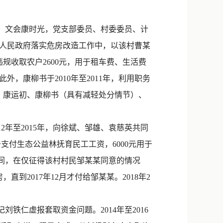
新浪微博
QQ
、文会康时光，党支部委员、村委委员、计
协助人民政府落实危房改造工作中，以该村曹某
微信
规收取农户2600元，用于租车费、生活费
外，康柳书于2010年至2011年，利用职务
1月，康运初、康柳书（具有减轻处分情节）、
年至2015年，向徐斌、邹雄、袁慈英共同
于支付生态公益林抚育民工工资，6000元用于
期间，在仅征得该村村民邹某某同意的情况
直到2017年12月才付给邹某某。2018年2
仁虚报套取资金问题。2014年至2016