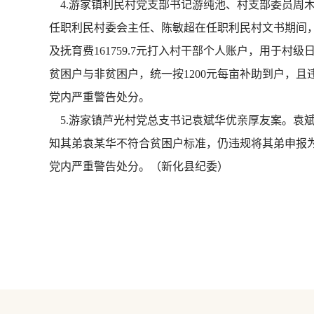
4.游家镇利民村党支部书记游纯池、村支部委员周
任职利民村委会主任、陈敏超在任职利民村文书期间，于
及抚育费161759.7元打入村干部个人账户，用于村
贫困户与非贫困户，统一按1200元每亩补助到户，且违
党内严重警告处分。
5.游家镇芦光村党总支书记袁斌华优亲厚友案。袁斌华
知其弟袁某华不符合贫困户标准，仍违规将其弟申报为贫
党内严重警告处分。（新化县纪委）