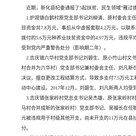
近期，新化县纪委通报了5起扶贫、民生领域“雁过拔
1.炉观镇白鹅村原党支部书记刘柳清、原村委会主任何
目资金共7.8万元，事后从中虚报套取4.2万元，以
拨付的5.6万元种养业扶贫资金中的4.97万元，违规
受到党内严重警告处分（影响期二年）。
2.吉庆镇六华村党支部书记刘碧生、原小竹山村文书
村合并为六华村）党支部书记兼村委会主任、刘凡新在
决议，擅自更改工程结算方式，导致多支付7.5万元
动中心建设。2017年12月，刘碧生、刘凡新两人均
3.吉庆镇张家岭村党总支书记吴杰雄、原张家岭村村
马村合并成新的张家岭村）党支部书记、吴福长在任职原
元被违规用于村级其他开支，尚未开支的11万元在县扶
分。