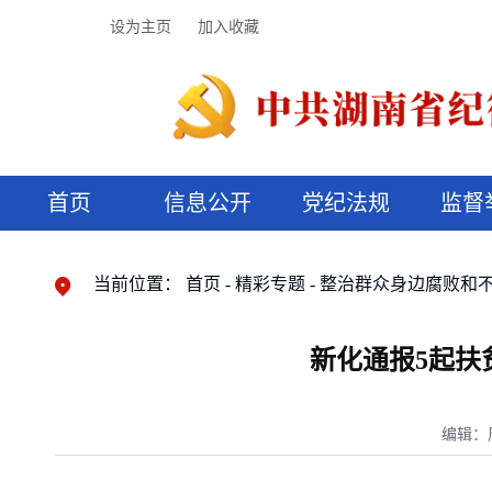
设为主页
加入收藏
首页
信息公开
党纪法规
监督
领导机构
党内法规
监督曝光
执纪审查
廉润湖湘
资料库
工作程序
国家法律
信访举报
党纪政务处分
湖湘好家风
组织机构
纪法课堂
清风文苑
预决算信
漫说纪法
当前位置：
首页
精彩专题
整治群众身边腐败和
新化通报5起扶
编辑：