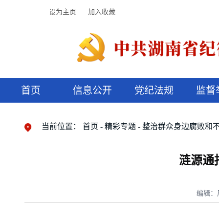
设为主页
加入收藏
首页
信息公开
党纪法规
监督
领导机构
党内法规
监督曝光
执纪审查
廉润湖湘
资料库
工作程序
国家法律
信访举报
党纪政务处分
湖湘好家风
组织机构
纪法课堂
清风文苑
预决算信
漫说纪法
当前位置：
首页
精彩专题
整治群众身边腐败和
涟源通
编辑：