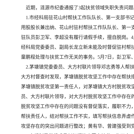
近期，涟源市纪委通报了3起扶贫领域失职失责问题
1.市经科局驻花山村帮扶工作队队长、第一支部书记
用股股长兼出纳、花山村驻村帮扶工作队队长、第一
驻队员彭卫军、李超没有履行请假手续，擅自脱岗。4
经科局党委委员、副局长龙立新未能及时督促驻村帮
童鹏程处理与扶贫工作无关的事务。5月7日，彭卫军
2.茅塘镇党委委员、大方村联片领导邓志勇等人帮扶
大方村督查时发现，茅塘镇脱贫攻坚工作中存在帮扶
茅塘镇脱贫攻坚第一责任人，对茅塘镇大方村脱贫攻
员、大方村联片领导，对大方村脱贫攻坚工作中存在
脱贫攻坚工作中存在的问题没有督促落实，履职不力
帮扶责任人，结对帮扶工作不实，填写帮扶信息弄虚
攻坚存在的突出问题进行整改；黄有华、曾建强受到