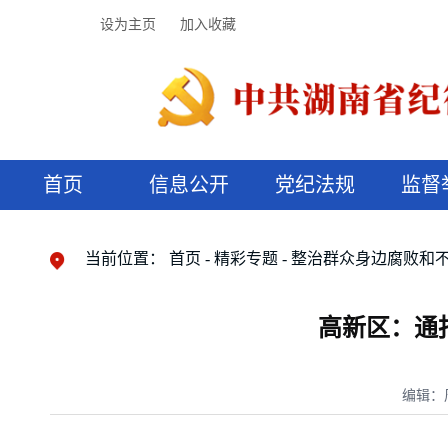
设为主页
加入收藏
首页
信息公开
党纪法规
监督
领导机构
党内法规
监督曝光
执纪审查
廉润湖湘
资料库
工作程序
国家法律
信访举报
党纪政务处分
湖湘好家风
组织机构
纪法课堂
清风文苑
预决算信
漫说纪法
当前位置：
首页
精彩专题
整治群众身边腐败和
高新区：通
编辑：