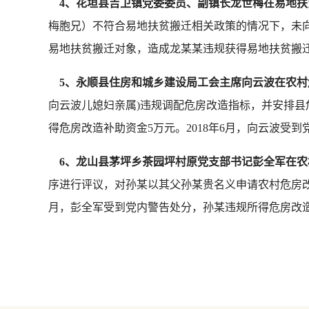
4
、花垣县吉卫镇党委委员、副镇长龙世梅在易地扶
梅胞兄）不符合易地扶贫搬迁相关政策的情况下，未
易地扶贫搬迁对象，造成龙某某违规获得易地扶贫搬迁
5
、永顺县住房和城乡建设局工会主席向云波在农村
向云波儿媳妇亲属)违规调配危房改造指标，并安排
得危房改造补助资金5万元。2018年6月，向云波受
6
、龙山县茅坪乡茶园坪村原党支部书记彭全军在农
序进行评议，对孙某以其父孙某贵名义申请农村危房改
月，彭全军受到党内警告处分，孙某违规所得危房改