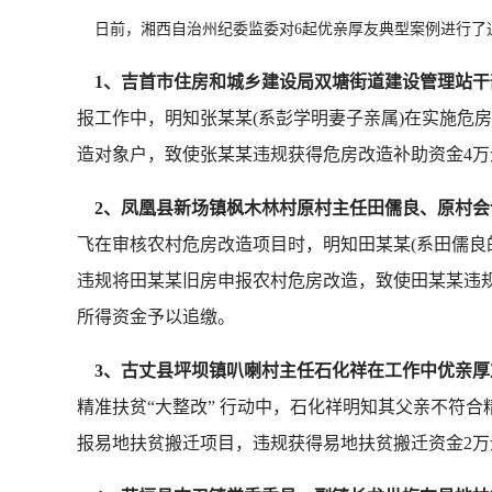
日前，湘西自治州纪委监委对6起优亲厚友典型案例进行了
1
、吉首市住房和城乡建设局双塘街道建设管理站干
报工作中，明知张某某(系彭学明妻子亲属)在实施危
造对象户，致使张某某违规获得危房改造补助资金4万元
2
、凤凰县新场镇枫木林村原村主任田儒良、原村会
飞在审核农村危房改造项目时，明知田某某(系田儒良
违规将田某某旧房申报农村危房改造，致使田某某违规获
所得资金予以追缴。
3
、古丈县坪坝镇叭喇村主任石化祥在工作中优亲厚
精准扶贫“大整改” 行动中，石化祥明知其父亲不符合
报易地扶贫搬迁项目，违规获得易地扶贫搬迁资金2万