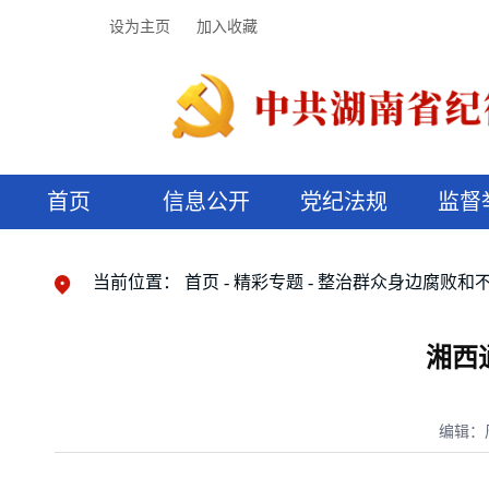
设为主页
加入收藏
首页
信息公开
党纪法规
监督
领导机构
党内法规
监督曝光
执纪审查
廉润湖湘
资料库
工作程序
国家法律
信访举报
党纪政务处分
湖湘好家风
组织机构
纪法课堂
清风文苑
预决算信
漫说纪法
当前位置：
首页
精彩专题
整治群众身边腐败和
湘西
编辑：