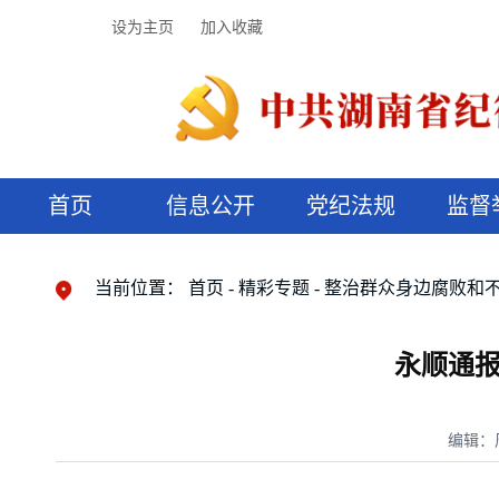
设为主页
加入收藏
首页
信息公开
党纪法规
监督
领导机构
党内法规
监督曝光
执纪审查
廉润湖湘
资料库
工作程序
国家法律
信访举报
党纪政务处分
湖湘好家风
组织机构
纪法课堂
清风文苑
预决算信
漫说纪法
当前位置：
首页
精彩专题
整治群众身边腐败和
永顺通报
编辑：