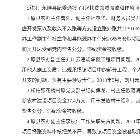
近期，永顺县纪委通报了4起扶贫领域腐败和作风问
1.原县农办主任曹阳、副主任杜章华、财务人员吴开凤
虚开发票以及收入不入账等方式设立账外账共计39.
办工作副主任杜章华和县能源办主任宋冰参与套取项目
和吴开凤受到党内警告处分，违纪资金被收缴。
2.原县农办副主任刘川云违规承揽工程项目问题。20
用他人施工资质，违规承揽该项目中的部分工程，个人
开支的问题，负有主要领导责任。2018年5月，刘川
3.松柏镇花桥村原党支部书记向俾龙、村主任欧道海违
新农村建设项目资金37.4万元，用于发放村干福利、
警告处分，违纪资金被收缴。
4.原县农办副主任李枝仁工作失职失责问题。2011
项目报账资料审核把关不严，导致该项目资金被套取用