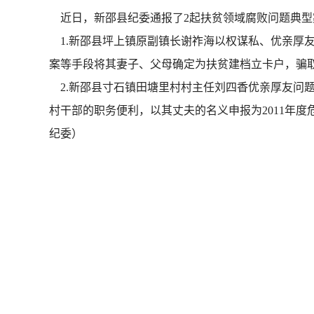
近日，新邵县纪委通报了2起扶贫领域腐败问题典型
1.新邵县坪上镇原副镇长谢祚海以权谋私、优亲厚友等
案等手段将其妻子、父母确定为扶贫建档立卡户，骗取
2.新邵县寸石镇田塘里村村主任刘四香优亲厚友问题。
村干部的职务便利，以其丈夫的名义申报为2011年度
纪委）