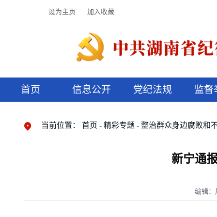
设为主页
加入收藏
首页
信息公开
党纪法规
监督
领导机构
党内法规
监督曝光
执纪审查
廉润湖湘
资料库
工作程序
国家法律
信访举报
党纪政务处分
湖湘好家风
组织机构
纪法课堂
清风文苑
预决算信
漫说纪法
当前位置：
首页
精彩专题
整治群众身边腐败和
新宁通报
编辑：