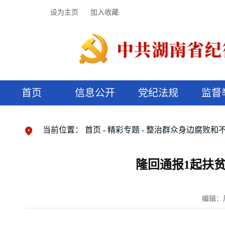
设为主页
加入收藏
首页
信息公开
党纪法规
监督
领导机构
党内法规
监督曝光
执纪审查
廉润湖湘
资料库
工作程序
国家法律
信访举报
党纪政务处分
湖湘好家风
组织机构
纪法课堂
清风文苑
预决算信
漫说纪法
当前位置：
首页
精彩专题
整治群众身边腐败和
隆回通报1起扶
编辑：