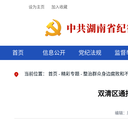
设为主页
加入收藏
首页
信息公开
党纪法规
监督
领导机构
党内法规
监督曝光
执纪审查
廉润湖湘
资料库
工作程序
国家法律
信访举报
党纪政务处分
湖湘好家风
组织机构
纪法课堂
清风文苑
预决算信
漫说纪法
当前位置：
首页
精彩专题
整治群众身边腐败和
双清区通
编辑：