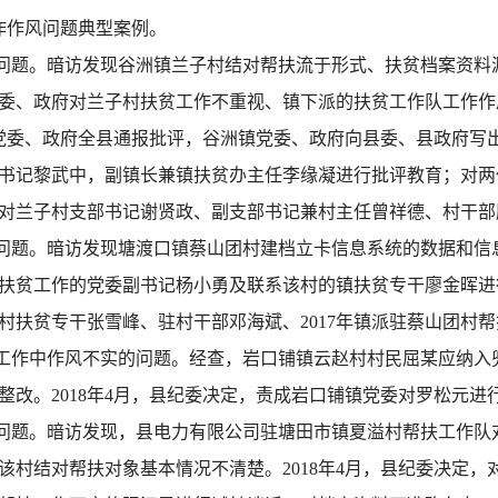
作作风问题典型案例。
问题。暗访发现谷洲镇兰子村结对帮扶流于形式、扶贫档案资料
委、政府对兰子村扶贫工作不重视、镇下派的扶贫工作队工作作
洲镇党委、政府全县通报批评，谷洲镇党委、政府向县委、县政府
书记黎武中，副镇长兼镇扶贫办主任李缘凝进行批评教育；对两
对兰子村支部书记谢贤政、副支部书记兼村主任曾祥德、村干部
问题。暗访发现塘渡口镇蔡山团村建档立卡信息系统的数据和信息不
扶贫工作的党委副书记杨小勇及联系该村的镇扶贫专干廖金晖进
村扶贫专干张雪峰、驻村干部邓海斌、2017年镇派驻蔡山团村
工作中作风不实的问题。经查，岩口铺镇云赵村村民屈某应纳入
改。2018年4月，县纪委决定，责成岩口铺镇党委对罗松元进
问题。暗访发现，县电力有限公司驻塘田市镇夏溢村帮扶工作队
该村结对帮扶对象基本情况不清楚。2018年4月，县纪委决定