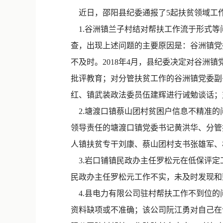
近日，邵阳县纪委通报了5起扶贫领域工
1.谷洲镇兰子村结对帮扶工作流于形式等
查，出现上述问题的主要原因是：谷洲镇党
不及时。2018年4月，县纪委决定对谷
批评教育；对分管扶贫工作的谷洲镇党委副
红、镇武装政法委员伍建辉进行诫勉谈话；
2.塘渡口镇蔡山团村贫困户信息不精准的
领导责任的塘渡口镇党委书记黄洪华、分管
人镇扶贫专干刘康、蔡山团村支书张雄军、
3.岩口铺镇民政办主任罗松元在低保评定
民政办主任罗松元工作不实，未及时发现和整
4.县电力有限公司驻村帮扶工作不到位的
资料缺项或不准确；该公司阮江勇对自己在