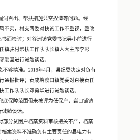
新浪微博
QQ
漏洞百出、帮扶措施凭空捏造等问题。经
风不实，村支两委对扶贫工作不重视，整改
微信
写出书面检讨；对谷洲镇党委书记吴小前进行
任镇驻村帮扶工作队队长镇人大主席李彩
廖爱国进行诫勉谈话。
够精准。2018年4月，县纪委决定对负有
行通报批评；责成塘渡口镇党委对直接责任
帮扶工作队队长邓勇华进行诫勉谈话。
兜底保障范围但未被评为低保户，岩口铺镇
行诫勉谈话。
对部分贫困户档案资料审核把关不严，档案
，对档案资料不准确负有主要责任的县电力有