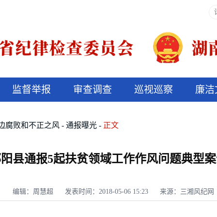
监督举报
审查调查
巡视巡察
廉洁
决算信息公开
说纪法
边腐败和不正之风
通报曝光
正文
邵阳县通报5起扶贫领域工作作风问题典型案
编辑：周慧超
发表时间：2018-05-06 15:23
来源：三湘风纪网