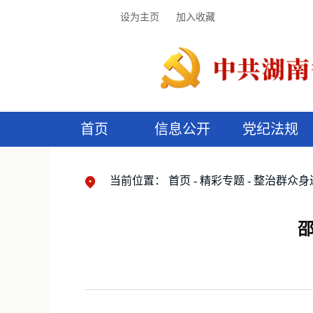
设为主页
加入收藏
首页
信息公开
党纪法规
领导机构
党内法规
监督曝光
执纪审查
廉润湖湘
资料库
工作程序
国家法律
信访举报
党纪政务处分
湖湘好家风
组织机构
纪法课堂
清风文苑
预
漫
当前位置：
首页
精彩专题
整治群众身