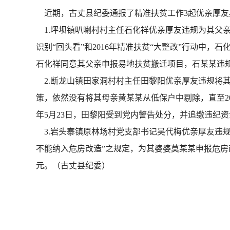
近期，古丈县纪委通报了精准扶贫工作3起优亲厚友
1.坪坝镇叭喇村村主任石化祥优亲厚友违规为其父亲申
识别“回头看”和2016年精准扶贫“大整改”行动中，
石化祥同意其父亲申报易地扶贫搬迁项目，石某某违规享
2.断龙山镇田家洞村村主任田黎阳优亲厚友违规将其
策，依然没有将其母亲黄某某从低保户中剔除，直至2017
年5月23日，田黎阳受到党内警告处分，并追缴违纪资金
3.岩头寨镇原林场村党支部书记吴代梅优亲厚友违规
不能纳入危房改造”之规定，为其婆婆莫某某申报危房改
元。（古丈县纪委）