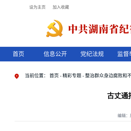
设为主页
加入收藏
首页
信息公开
党纪法规
监督
领导机构
党内法规
监督曝光
执纪审查
廉润湖湘
资料库
工作程序
国家法律
信访举报
党纪政务处分
湖湘好家风
组织机构
纪法课堂
清风文苑
预决算信
漫说纪法
当前位置：
首页
精彩专题
整治群众身边腐败和
古丈通
编辑：