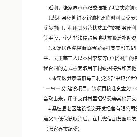
近期，张家界市市纪委通报了4起扶贫领
1.慈利县杨柳铺乡新铺村原临时村民委员会
委员期间，利用其分管扶贫工作的职务便利
等手段，个人非法侵占易地扶贫搬迁补助资金
2.永定区西溪坪街道杨家溪村党支部书记田
平、吴玉慈三人以本村李某等8户贫困户的名义
程合同的方式被套取用于村级招待费和其他
3.永定区尹家溪镇马口村党支部书记张世
“一事一议”建设项目。该项目核准资金为10
套取出来，用于支付村里招待费等其他开支。
4.桑植县老区建设投资开发经营有限公司党
道父母低保被取消后，在其微信朋友圈中发
（张家界市纪委）