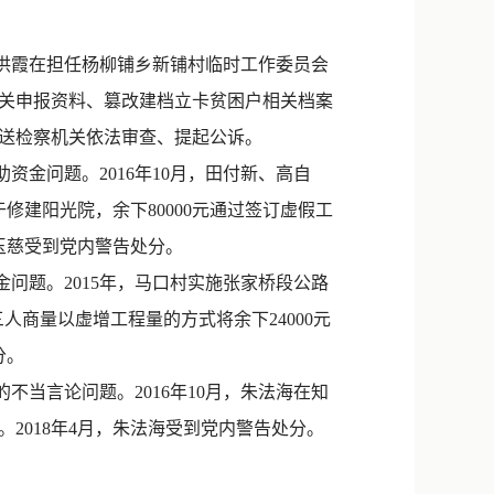
新浪微博
QQ
王洪霞在担任杨柳铺乡新铺村临时工作委员会
关申报资料、篡改建档立卡贫困户相关档案
微信
被移送检察机关依法审查、提起公诉。
金问题。2016年10月，田付新、高自
于修建阳光院，余下80000元通过签订虚假工
玉慈受到党内警告处分。
问题。2015年，马口村实施张家桥段公路
三人商量以虚增工程量的方式将余下24000元
分。
当言论问题。2016年10月，朱法海在知
2018年4月，朱法海受到党内警告处分。