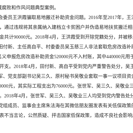
域腐败和作风问题典型案例。
委员王洪霞骗取易地搬迁补助资金问题。2016年至2017年，
，通过违规将其亲属纳入建档立卡贫困户并伪造易地扶贫搬迁相
共计90000元。2018年4月，王洪霞受到开除党籍处分，并
付新、主任高自平、村委委员吴玉慈三人非法套取危房改造补助资
申报危房改造补助资金520000元不入村账，其中440000元用
开支。2018年4月，田付新、高自平受到党内严重警告处分，吴
军、党支部副书记吴三久、原村秘书吴敬业套取一事一议项目资金
0000元，其实际工程支出为76000元。张世军、吴三久、吴敬业
2018年4月，张世军、吴三久、吴敬业三人均受到党内警告处
组成员、监事会主席朱法海在其微信朋友圈发表有关低保政策的不
表不当言论，公然质疑、抨击国家低保政策，造成不良社会影响。