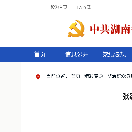
设为主页
加入收藏
首页
信息公开
党纪法规
领导机构
党内法规
监督曝光
执纪审查
廉润湖湘
资料库
工作程序
国家法律
信访举报
党纪政务处分
湖湘好家风
组织机构
纪法课堂
清风文苑
预
漫
当前位置：
首页
精彩专题
整治群众身
张