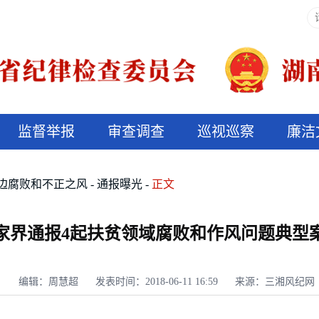
监督举报
审查调查
巡视巡察
廉洁
决算信息公开
说纪法
边腐败和不正之风
通报曝光
正文
家界通报4起扶贫领域腐败和作风问题典型
编辑：周慧超
发表时间：2018-06-11 16:59
来源：三湘风纪网