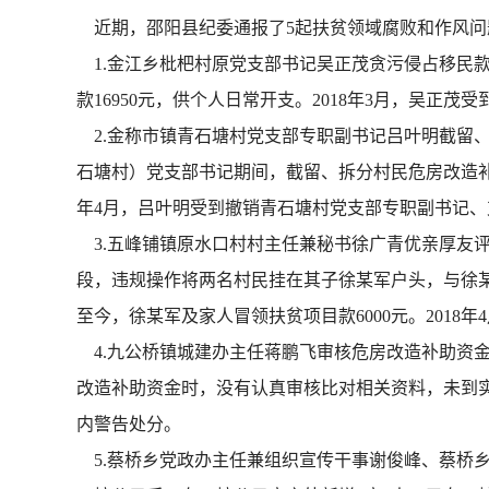
近期，邵阳县纪委通报了5起扶贫领域腐败和作风问
1.金江乡枇杷村原党支部书记吴正茂贪污侵占移民款、
款16950元，供个人日常开支。2018年3月，吴正
2.金称市镇青石塘村党支部专职副书记吕叶明截留、侵
石塘村）党支部书记期间，截留、拆分村民危房改造补助
年4月，吕叶明受到撤销青石塘村党支部专职副书记
3.五峰铺镇原水口村村主任兼秘书徐广青优亲厚友评选
段，违规操作将两名村民挂在其子徐某军户头，与徐某
至今，徐某军及家人冒领扶贫项目款6000元。201
4.九公桥镇城建办主任蒋鹏飞审核危房改造补助资金失
改造补助资金时，没有认真审核比对相关资料，未到实地
内警告处分。
5.蔡桥乡党政办主任兼组织宣传干事谢俊峰、蔡桥乡