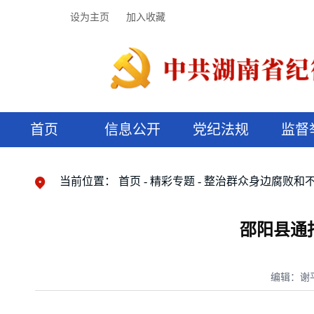
设为主页
加入收藏
首页
信息公开
党纪法规
监督
领导机构
党内法规
监督曝光
执纪审查
廉润湖湘
资料库
工作程序
国家法律
信访举报
党纪政务处分
湖湘好家风
组织机构
纪法课堂
清风文苑
预决算信
漫说纪法
当前位置：
首页
精彩专题
整治群众身边腐败和
邵阳县通
编辑：谢