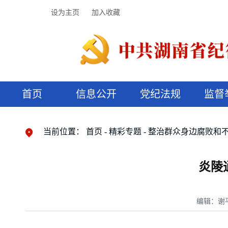
设为主页
加入收藏
首页
信息公开
党纪法规
监督
领导机构
党内法规
监督曝光
执纪审查
廉润湖湘
资料库
工作程序
国家法律
信访举报
党纪政务处分
湖湘好家风
组织机构
纪法课堂
清风文苑
预决算信
漫说纪法
当前位置：
首页
精彩专题
整治群众身边腐败和
炎陵
编辑：谢