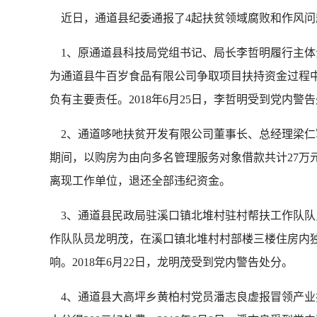
近日，通道县纪委通报了4起扶贫领域腐败和作风问
1、原通道县科技局党组书记、局长李哲明履行主体责
为通道县牛百岁食品有限公司争取项目扶持资金过程
负有主要责任。2018年6月25日，李哲明受到党内警
2、通道哆吔扶贫开发有限公司董事长、总经理梁仁军
期间，以购房为由向多名管理服务对象借款共计27万元
离现工作单位，退还全部违纪资金。
3、通道县民政局驻溪口镇北堆村驻村帮扶工作队队员
作队队员龙明茂，在溪口镇北堆村村部楼三楼住房内
响。2018年6月22日，龙明茂受到党内警告处分。
4、通道县大高坪乡黄柏村党员潘志良虚报冒领产业扶