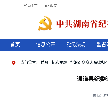
设为主页
加入收藏
首页
信息公开
党纪法规
监督
领导机构
党内法规
监督曝光
执纪审查
廉润湖湘
资料库
工作程序
国家法律
信访举报
党纪政务处分
湖湘好家风
组织机构
纪法课堂
清风文苑
预决算信
漫说纪法
当前位置：
首页
精彩专题
整治群众身边腐败和
通道县纪委
编辑：谢