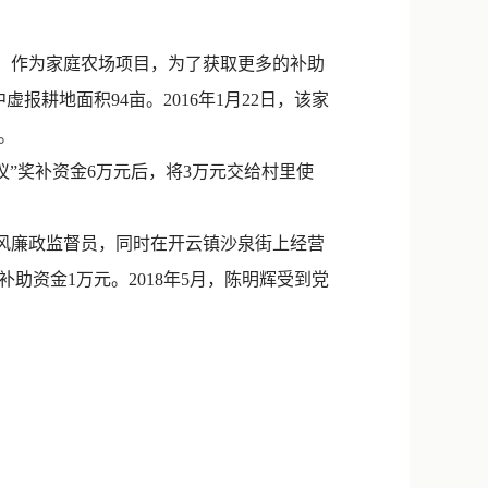
新浪微博
QQ
亩，作为家庭农场项目，为了获取更多的补助
耕地面积94亩。2016年1月22日，该家
微信
分。
议”奖补资金6万元后，将3万元交给村里使
党风廉政监督员，同时在开云镇沙泉街上经营
资金1万元。2018年5月，陈明辉受到党