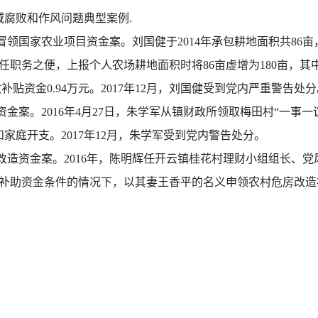
腐败和作风问题典型案例.
领国家农业项目资金案。刘国健于2014年承包耕地面积共86
务之便，上报个人农场耕地面积时将86亩虚增为180亩，其中虚报
补贴资金0.94万元。2017年12月，刘国健受到党内严重警告处
金案。2016年4月27日，朱学军从镇财政所领取梅田村“一事一
家庭开支。2017年12月，朱学军受到党内警告处分。
改造资金案。2016年，陈明辉任开云镇桂花村理财小组组长、
补助资金条件的情况下，以其妻王香平的名义申领农村危房改造补助