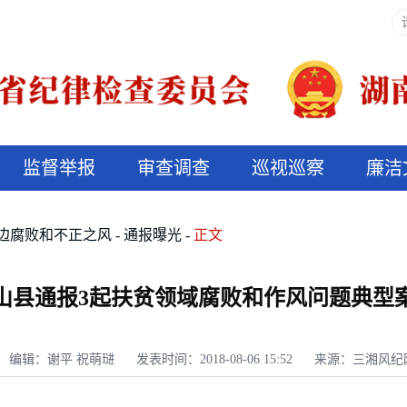
监督举报
审查调查
巡视巡察
廉洁
决算信息公开
说纪法
边腐败和不正之风
通报曝光
正文
山县通报3起扶贫领域腐败和作风问题典型
编辑：谢平 祝萌琎
发表时间：2018-08-06 15:52
来源：三湘风纪