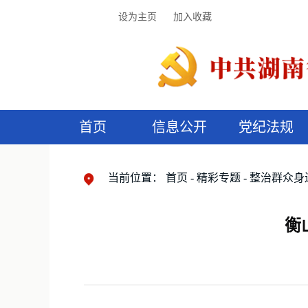
设为主页
加入收藏
首页
信息公开
党纪法规
领导机构
党内法规
监督曝光
执纪审查
廉润湖湘
资料库
工作程序
国家法律
信访举报
党纪政务处分
湖湘好家风
组织机构
纪法课堂
清风文苑
预
漫
当前位置：
首页
精彩专题
整治群众身
衡