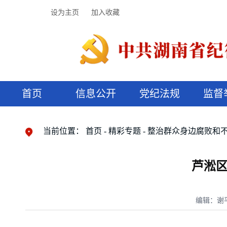
设为主页
加入收藏
首页
信息公开
党纪法规
监督
领导机构
党内法规
监督曝光
执纪审查
廉润湖湘
资料库
工作程序
国家法律
信访举报
党纪政务处分
湖湘好家风
组织机构
纪法课堂
清风文苑
预决算信
漫说纪法
当前位置：
首页
精彩专题
整治群众身边腐败和
芦淞
编辑：谢