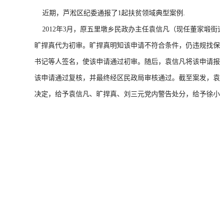
近期，芦淞区纪委通报了1起扶贫领域典型案例.
2012年3月，原五里墩乡民政办主任袁信凡（现任董家塅
旷捍真代为初审。旷捍真明知该申请不符合条件，仍违规找保
书记等人签名，使该申请通过初审。随后，袁信凡将该申请报
该申请通过复核，并最终经区民政局审核通过。截至案发，袁信
决定，给予袁信凡、旷捍真、刘三元党内警告处分，给予徐小