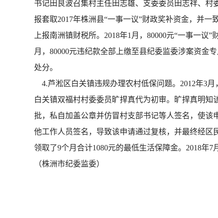
书记田良波召集村主任田志雄、支委委员田志祥、村委
报套取2017年株洲县“一事一议”财政奖补资金，并
上报南洲镇财税所。2018年1月，80000元“一事一议
月，80000元违纪款全部上缴至县纪委监委涉案资金
处分。
4.芦淞区白关镇违规办理农村低保问题。2012年
白关镇双福村村委委员旷捍真代为初审。旷捍真明知
批，私自加盖公章并仿冒村支部书记等人签名，使该
他工作人员签名，导致该申请通过复核，并最终经区
领取了9个月合计1080元的最低生活保障金。201
（株洲市纪委监委）