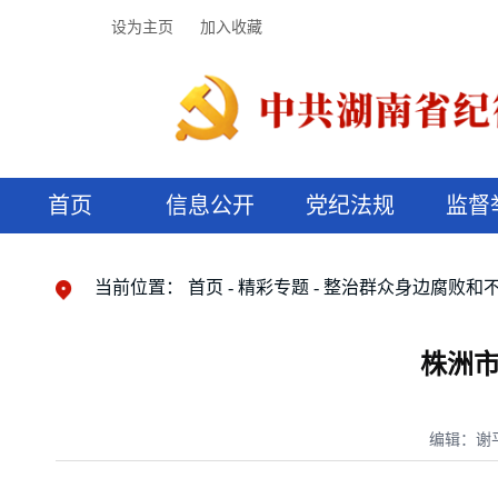
设为主页
加入收藏
首页
信息公开
党纪法规
监督
领导机构
党内法规
监督曝光
执纪审查
廉润湖湘
资料库
工作程序
国家法律
信访举报
党纪政务处分
湖湘好家风
组织机构
纪法课堂
清风文苑
预决算信
漫说纪法
当前位置：
首页
精彩专题
整治群众身边腐败和
株洲
编辑：谢