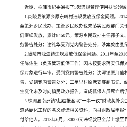
近期，株洲市纪委通报了5起违规管理使用扶贫领域
1.炎陵县策源乡原东岭村违规发放五保金问题。20
至策源乡民政办，策源乡民政办也未落实民政部门关于定
仍继续发放，累计8460元。策源乡民政办主任郭子文
务警告处分；谢礼华受到党内警告处分，涉案款由县
2.醴陵市沈潭镇违规发放低保金问题。2011年至201
任陈佑生（负责管理低保工作）因未按要求落实低保
保对象进行年审，受到党内警告处分；沈潭镇原荆仙
告，受到党内警告处分；三星里村原党支部副书记、
生变化未及时向镇民政办报告，造成低保人员死亡后
3.株洲县南洲镇2起虚报套取“一事一议”财政奖补资
道路硬化工程的名义虚造相关资料，向县财政局申报“一事
付给他人。2018年6月，80000元违纪款已全部上缴