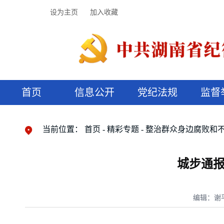
设为主页
加入收藏
首页
信息公开
党纪法规
监督
领导机构
党内法规
监督曝光
执纪审查
廉润湖湘
资料库
工作程序
国家法律
信访举报
党纪政务处分
湖湘好家风
组织机构
纪法课堂
清风文苑
预决算信
漫说纪法
当前位置：
首页
精彩专题
整治群众身边腐败和
城步通报
编辑：谢