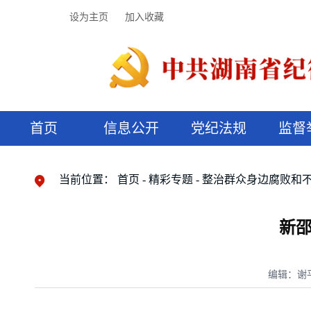
设为主页
加入收藏
首页
信息公开
党纪法规
监督
领导机构
党内法规
监督曝光
执纪审查
廉润湖湘
资料库
工作程序
国家法律
信访举报
党纪政务处分
湖湘好家风
组织机构
纪法课堂
清风文苑
预决算信
漫说纪法
当前位置：
首页
精彩专题
整治群众身边腐败和
新
编辑：谢