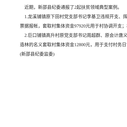
近期，新邵县纪委通报了2起扶贫领域典型案例。
1.龙溪铺镇原下田村党支部书记李基卫违规开支、挥霍
票据报帐，套取村集体资金97920元用于村协调开
2.巨口铺镇高升村原党支部书记周超群、原会计唐义
造林的名义套取村集体资金12800元，用于支付村
(新邵县纪委监委)