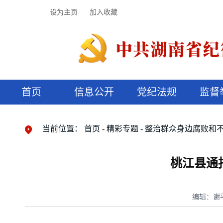
设为主页
加入收藏
首页
信息公开
党纪法规
监督
领导机构
党内法规
监督曝光
执纪审查
廉润湖湘
资料库
工作程序
国家法律
信访举报
党纪政务处分
湖湘好家风
组织机构
纪法课堂
清风文苑
预决算信
漫说纪法
当前位置：
首页
精彩专题
整治群众身边腐败和
桃江县通
编辑：谢