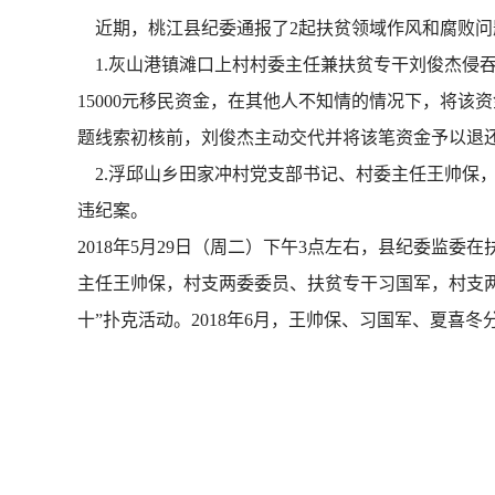
近期，桃江县纪委通报了2起扶贫领域作风和腐败问
1.灰山港镇滩口上村村委主任兼扶贫专干刘俊杰侵吞
15000元移民资金，在其他人不知情的情况下，将该
题线索初核前，刘俊杰主动交代并将该笔资金予以退还
2.浮邱山乡田家冲村党支部书记、村委主任王帅保
违纪案。
2018年5月29日（周二）下午3点左右，县纪委监
主任王帅保，村支两委委员、扶贫专干习国军，村支两
十”扑克活动。2018年6月，王帅保、习国军、夏喜冬