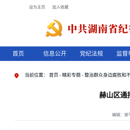
设为主页
加入收藏
首页
信息公开
党纪法规
监督
领导机构
党内法规
监督曝光
执纪审查
廉润湖湘
资料库
工作程序
国家法律
信访举报
党纪政务处分
湖湘好家风
组织机构
纪法课堂
清风文苑
预决算信
漫说纪法
当前位置：
首页
精彩专题
整治群众身边腐败和
赫山区通
编辑：谢