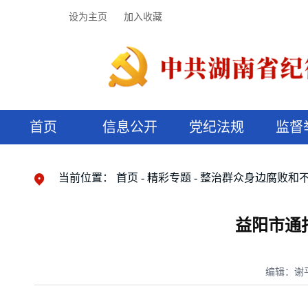
设为主页
加入收藏
首页
信息公开
党纪法规
监督
领导机构
党内法规
监督曝光
执纪审查
廉润湖湘
资料库
工作程序
国家法律
信访举报
党纪政务处分
湖湘好家风
组织机构
纪法课堂
清风文苑
预决算信
漫说纪法
当前位置：
首页
精彩专题
整治群众身边腐败和
益阳市通
编辑：谢