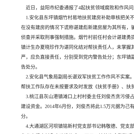
近日，益阳市纪委通报了4起扶贫领域腐败和作风问
1.安化县东坪镇烟竹村易地扶贫建房补助审核把关不严
在没有建房的情况下谎称谌建彪新建房屋为其所有，骗取
侦查并采取刑事强制措施。烟竹村前任村会计谌建勇
镇计生办夏晓珍作为谌同化结对帮扶责任人，未掌握
严，应负直接责任，分别受到党内警告处分；东坪镇
告处分。
2.安化县气象局副局长谌双军扶贫工作作风不实案。
帮扶工作队存在未按要求及时发放《扶贫手册》、扶
3.桃江县灰山港镇滩口上村村委主任刘俊杰贪污侵占移
建设资金。2014年6月份，刘俊杰将此1.5万元据为
分。
4.大通湖区河坝镇铭新村党支部书记韩敬德、党支部