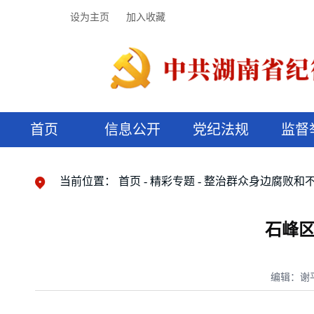
设为主页
加入收藏
首页
信息公开
党纪法规
监督
领导机构
党内法规
监督曝光
执纪审查
廉润湖湘
资料库
工作程序
国家法律
信访举报
党纪政务处分
湖湘好家风
组织机构
纪法课堂
清风文苑
预决算信
漫说纪法
当前位置：
首页
精彩专题
整治群众身边腐败和
石峰
编辑：谢