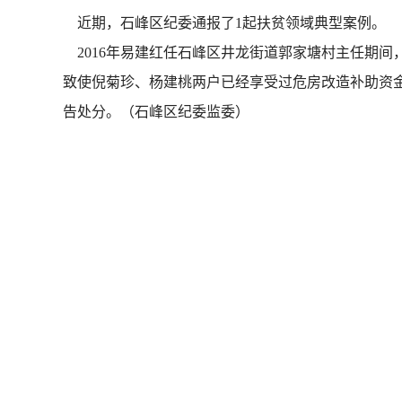
近期，石峰区纪委通报了1起扶贫领域典型案例。
2016年易建红任石峰区井龙街道郭家塘村主任期
致使倪菊珍、杨建桃两户已经享受过危房改造补助资金
告处分。（石峰区纪委监委）