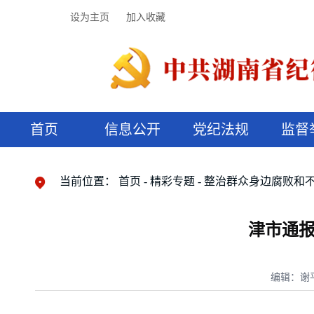
设为主页
加入收藏
首页
信息公开
党纪法规
监督
领导机构
党内法规
监督曝光
执纪审查
廉润湖湘
资料库
工作程序
国家法律
信访举报
党纪政务处分
湖湘好家风
组织机构
纪法课堂
清风文苑
预决算信
漫说纪法
当前位置：
首页
精彩专题
整治群众身边腐败和
津市通报
编辑：谢