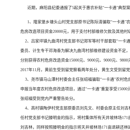
近期，麻阳县纪委通报了5起关于惠农补贴“一卡通”典型
1、隆家堡乡塘头山村党支部原书记陈际清骗取“一卡通”农村
危房改造项目资金20000元，用于支付村部维修欠款及其他村
2、吕家坪镇九曲湾村党支部书记郑军等村干部套取“一卡通
委员、计生专干邓海香为解决九曲湾村部维修建设资金不足，商
分别获得农村危房改造资金15000元、9000元、9000元、
2017年11月，黄前生受到留党察看两年处分，黄生文受到
3、尧市镇马山潭村村委会主任张绍福骗取“一卡通”农村危房
申报当年度农村危房改造项目，通过“一卡通”重复享受15000元
张绍福受到党内严重警告处分。
4、高村镇陶伊村党支部原委员刘先文、村委会原主任刘吉林违
任村党支部书记滕明金的指示，将村集体所有天井坡林场171亩退
刘吉林，同样按照滕明金的指示将天井坡林场171亩退耕还林延