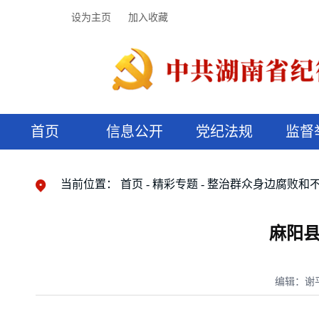
设为主页
加入收藏
首页
信息公开
党纪法规
监督
领导机构
党内法规
监督曝光
执纪审查
廉润湖湘
资料库
工作程序
国家法律
信访举报
党纪政务处分
湖湘好家风
组织机构
纪法课堂
清风文苑
预决算信
漫说纪法
当前位置：
首页
精彩专题
整治群众身边腐败和
麻阳县
编辑：谢