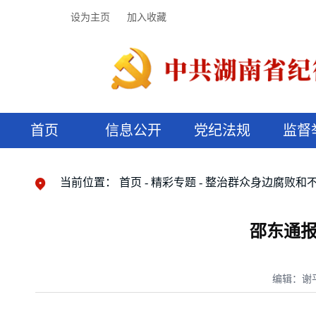
设为主页
加入收藏
首页
信息公开
党纪法规
监督
领导机构
党内法规
监督曝光
执纪审查
廉润湖湘
资料库
工作程序
国家法律
信访举报
党纪政务处分
湖湘好家风
组织机构
纪法课堂
清风文苑
预决算信
漫说纪法
当前位置：
首页
精彩专题
整治群众身边腐败和
邵东通报
编辑：谢