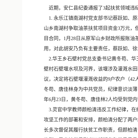
近期，安仁县纪委通报了3起扶贫领域违
1. 永乐江镇南湖村党支部书记蔡跃如、
山乡南湖村争取油茶扶贫项目资金3万元，但
目合同，1月28日从原军山乡财政所报账油
用，对此胡安乃负有主要责任，蔡跃如、徐章
2.华王乡石壁村党总支委书记黄冬苟、华王
壁村石壁堰水坝及河界，该堰涉及灌溉水田
议，决定将石壁堰灌溉收益的9户农户（42人
冬苟、唐佳林身为中共党员，纪律意识淡薄
年6月23日，黄冬苟、唐佳林2人均受到党
3.灵官中学教师颜柏清违反工作纪律，在
攻坚工作的部署和安排，颜柏清分配了两户结
长多次督促其履行扶贫工作职责，但颜柏清