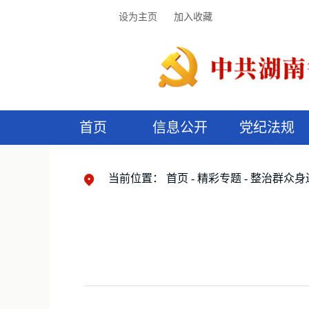
设为主页
加入收藏
首页
信息公开
党纪法规
领导机构
党内法规
监督曝光
执纪审查
廉润湖湘
资料库
工作程序
国家法律
信访举报
党纪政务处分
湖湘好家风
组织机构
纪法课堂
清风文苑
预
漫
当前位置：
首页
精彩专题
整治群众身