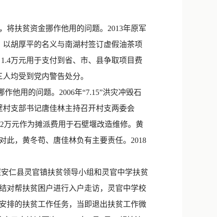
新浪微博
QQ
将扶贫资金挪作他用的问题。2013年原军
议，以胡厚平的名义与南湖村签订虚假油茶项
微信
1.4万元用于支付到省、市、县争取项目费
仔三人均受到党内警告处分。
的问题。2006年“7.15”洪灾冲毁石
石壁村支部书记唐佳林主持召开村支两委会
4.2万元作为摊派费用于石壁堰改造维修。黄
此，黄冬苟、唐佳林负有主要责任。2018
照安仁县灵官镇扶贫领导小组和灵官中学扶贫
对其结对帮扶贫困户进行入户走访，灵官中学校
安排的扶贫工作任务，当即退出扶贫工作微