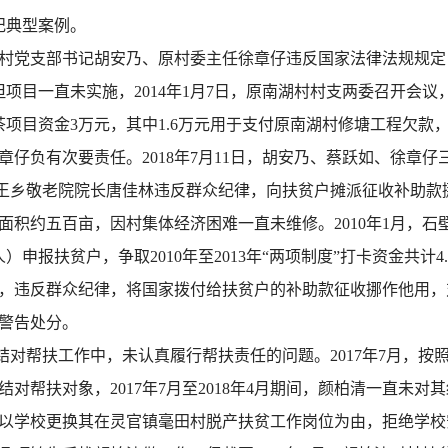
纪典型案例。
原村党支部书记胡安乃、原村委主任徐章仔违反国家法律法规规定，
项目一直未实施，2014年1月7日，原南湖村村支两委召开会
茶项目资金3万元，其中1.6万元用于支付原南湖村修塘工程欠款，
仔负有次要责任。2018年7月11日，胡安乃、蔡跃如、徐章
乡敬老院院长唐佳林违反群众纪律，向扶贫户摊派征收补助款挪作他用
面积约五百亩，因村集体经济困难一直未维修。2010年1月，
）申报扶贫户，争取2010年至2013年“两项制度”打卡资金共计
，违反群众纪律，将国家拨付给扶贫户的补助款征收挪作他用，对
内警告处分。
结对帮扶工作中，未认真履行帮扶责任的问题。2017年7月，按
对帮扶对象，2017年7月至2018年4月期间，颜柏清一直未
以学校更换其在灵官镇毫田村脱产扶贫工作岗位为由，拒绝学校