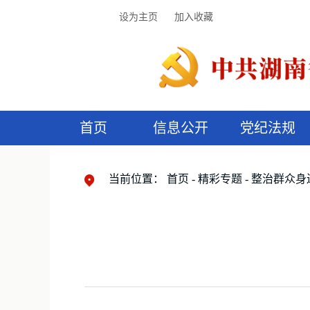
设为主页
加入收藏
首页
信息公开
党纪法规
领导机构
党内法规
监督曝光
执纪审查
廉润湖湘
资料库
工作程序
国家法律
信访举报
党纪政务处分
湖湘好家风
组织机构
纪法课堂
清风文苑
预
漫
当前位置：
首页
精彩专题
整治群众身