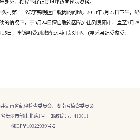
年处分，按程序终止其坦坪镇党代表资格。
头村第一书记李锦明擅自脱岗的问题。2018年5月25日下午，
续的情况下，于5月24日擅自脱岗因私外出到贵阳市，直至5月2
15日，李锦明受到诫勉谈话问责处理。 (嘉禾县纪委监委)
中共湖南省纪律检查委员会、湖南省监察委员会
省长沙市韶山北路1号 邮政编码：410011
湘ICP备10022939号-2