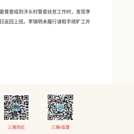
纪委督查组到泮头村督查扶贫工作时，发现李
8日返回上班。李锦明未履行请假手续旷工外
三湘风纪
三湘e监督