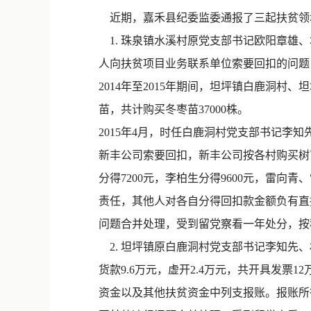
近期，嘉禾县纪委监委通报了三起扶贫领
1. 珠泉镇水溪村原党支部书记欧阳章雄
人向扶贫项目业务联系单位索要回扣的问题
2014年至2015年期间，坦坪镇白鹿洞
苗，共计购买冬枣苗37000株。
2015年4月，时任白鹿洞村党支部书记
新丰公司索要回扣，新丰公司按各村购买树苗
分得7200元，李柏生分得9600元，雷向青
责任，其他人对各自分得回扣款金额负有直接责
问题合并处理，受到留党察看一年处分，按
2. 坦坪镇原白鹿洞村党支部书记李知先、
货款9.6万元，虚开2.4万元，共开具发票
资金以及其他扶贫资金中列支报账。报账所得