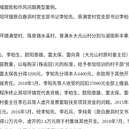
域腐败和作风问题典型案例。
、坦坪镇原白鹿洞村党支部书记李知先、原满堂村党支部书记李
村、坦坪镇满堂村、珠泉镇水溪村、普满乡大元山村分别与湖南新丰
李知先、李柏生、欧阳章雄、雷太保、雷向青（大元山村原村委主
数量，以每购买1株返回1元的标准，给予参加培训的村干部“技术
、雷太保各分得3200元，李知先分得本人6400元，余款用于其他
任。2018年5月，李知先等人收受的回扣37000元全部上缴县
程序终止其坦坪镇党代表资格；李柏生、欧阳章雄、雷太保、雷
村委主任李石兵等人虚开发票套取扶贫项目资金的问题。2015
12万元。2016年5月，经李知先、李石兵、李纯青（原白鹿洞村
12万元中，虚开的2.4万元用于村集体其他开支。2018年7