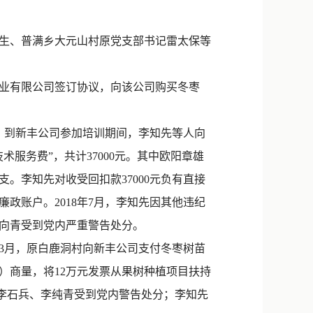
新浪微博
QQ
柏生、普满乡大元山村原党支部书记雷太保等
微信
果业有限公司签订协议，向该公司购买冬枣
任）到新丰公司参加培训期间，李知先等人向
服务费”，共计37000元。其中欧阳章雄
开支。李知先对收受回扣款37000元负有直接
廉政账户。2018年7月，李知先因其他违纪
向青受到党内严重警告处分。
年3月，原白鹿洞村向新丰公司支付冬枣树苗
文书）商量，将12万元发票从果树种植项目扶持
月，李石兵、李纯青受到党内警告处分；李知先