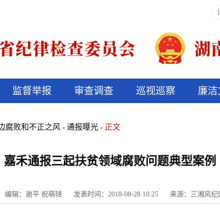
监督举报
审查调查
巡视巡察
廉洁
决算信息公开
说纪法
边腐败和不正之风
通报曝光
正文
嘉禾通报三起扶贫领域腐败问题典型案例
编辑：谢平 祝萌琎
发表时间：2018-08-28 10:25
来源：三湘风纪