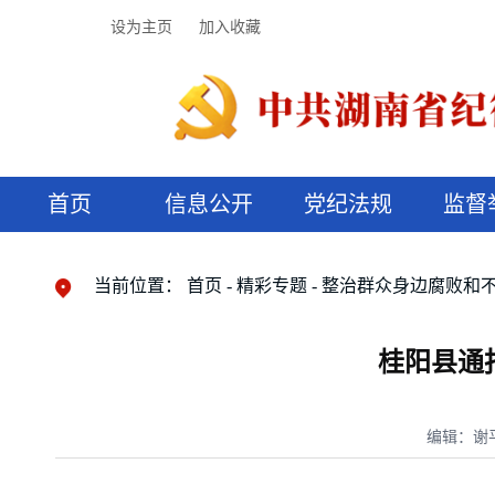
设为主页
加入收藏
首页
信息公开
党纪法规
监督
领导机构
党内法规
监督曝光
执纪审查
廉润湖湘
资料库
工作程序
国家法律
信访举报
党纪政务处分
湖湘好家风
组织机构
纪法课堂
清风文苑
预决算信
漫说纪法
当前位置：
首页
精彩专题
整治群众身边腐败和
桂阳县通
编辑：谢